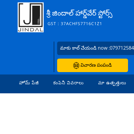
శ్రీ జిందాల్ హార్డ్‌వేర్ స్టోర్స్
GST : 37ACHFS7716C1Z1
మాకు కాల్ చేయండి now :
07971258
విచారణ పంపండి
హోమ్ పేజీ
కంపెనీ వివరాలు
మా ఉత్పత్తులు